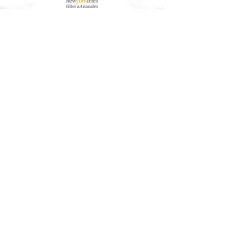
À Propos de Nous
Service à la clientèle
Nos Aliments
Télécharger les informations
nutritionnelles/allergènes
Communauté
Arbres Canada®
Contactez-Nous
Travailler ici
Contactez-nous