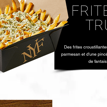
FRIT
TR
Des frites croustillantes
parmesan et d'une pincé
de fantais