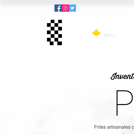
Menu
Kit 
Invent
Frites artisanales