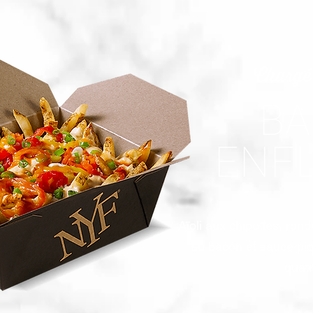
Chargé 
B
ENF
Aïoli aux chipotles, ron
au bacon et sauce piqu
quatr