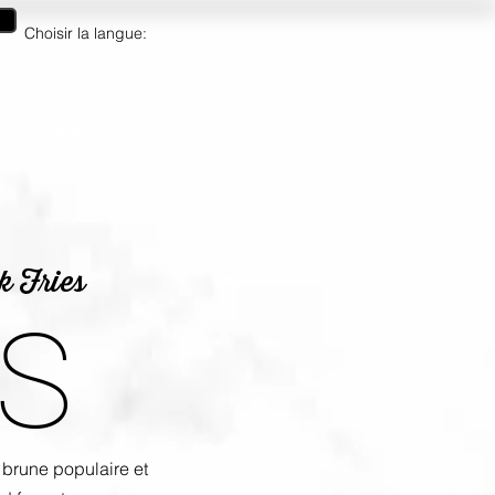
Choisir la langue:
artes cadeaux
More/Plus
k Fries
S
 brune populaire et