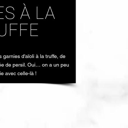
ES À LA
UFFE
 garnies d'aïoli à la truffe, de
e de persil. Oui… on a un peu
ie avec celle-là !