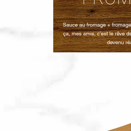
Sauce au fromage + fromage
ça, mes amis, c’est le rêve 
devenu réa