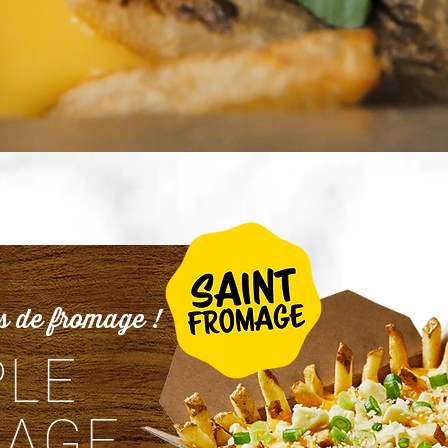
s de fromage !
PLE
AGE