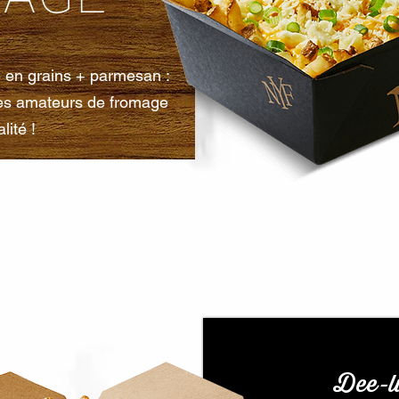
 en grains + parmesan :
des amateurs de fromage
lité !
Dee-li