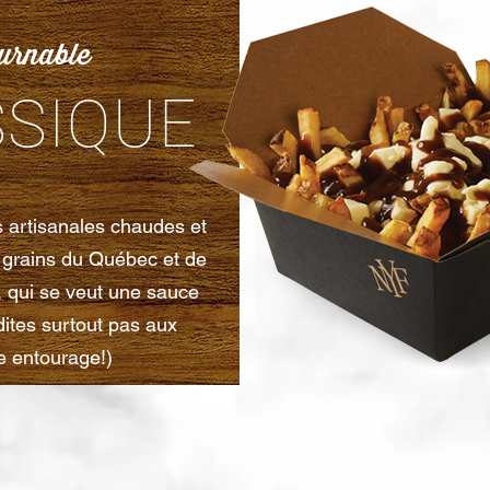
urnable
SSIQUE
s artisanales chaudes et
n grains du Québec et de
, qui se veut une sauce
dites surtout pas aux
e entourage!)