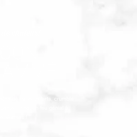
de chaleur!
ACON
LAMMÉ
delles de piments forts, crumble
ante... c'est un feu génial à
e alarmes !