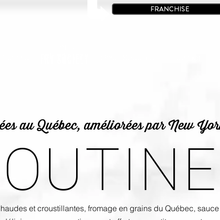
FRANCHISE
à Poutine
Restaurants
Offres Spéciales
Contact
C
ées au Québec, améliorées par New Yor
POUTINE
 chaudes et croustillantes, fromage en grains du Québec, sauce