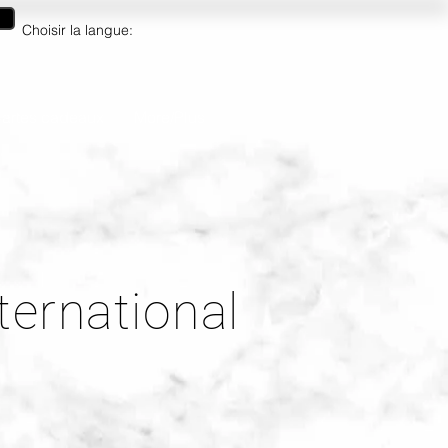
Choisir la langue:
artes cadeaux
More/Plus
ternational