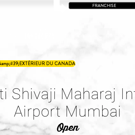
FRANCHISE
à Poutine
Restaurants
Offres Spéciales
Contact
C
&amp;#39;EXTÉRIEUR DU CANADA
i Shivaji Maharaj In
Airport Mumbai
Open