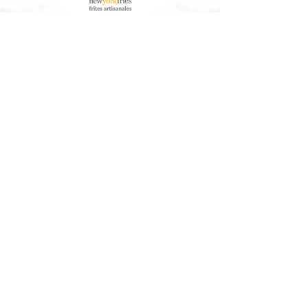
À Propos de Nous
Service à la clientèle
Nos Aliments
Télécharger les informations
nutritionnelles/allergènes
Communauté
Arbres Canada®
Contactez-Nous
Travailler ici
Contactez-nous