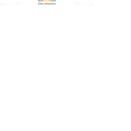
À Propos de Nous
Service à la clientèle
Nos Aliments
Télécharger les informations
nutritionnelles/allergènes
Communauté
Arbres Canada®
Contactez-Nous
Travailler ici
Contactez-nous