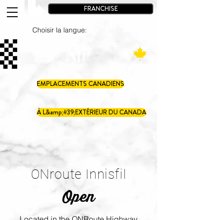
FRANCHISE
Choisir la langue:
EMPLACEMENTS CANADIENS
À L&amp;#39;EXTÉRIEUR DU CANADA
ONroute Innisfil
Open
Located in the ONRoute Highway