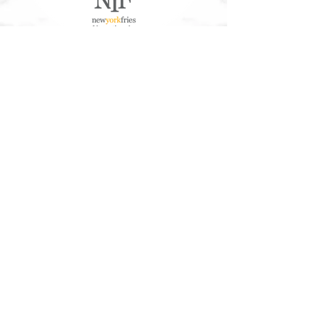
À Propos de Nous
Service à la clientèle
Nos Aliments
Télécharger les informations
nutritionnelles/allergènes
Communauté
Arbres Canada®
Contactez-Nous
Travailler ici
Contactez-nous