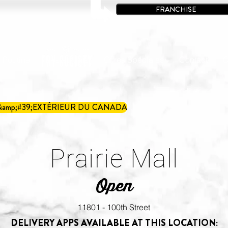
FRANCHISE
à Poutine
Restaurants
Offres Spéciales
Contact
C
&amp;#39;EXTÉRIEUR DU CANADA
Prairie Mall
Open
11801 - 100th Street
DELIVERY APPS AVAILABLE AT THIS LOCATION: