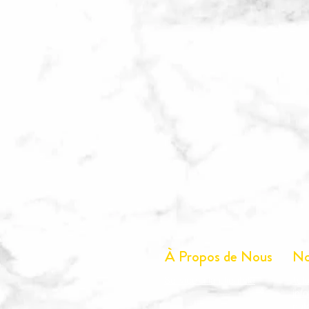
À Propos de Nous
No
Service à la clientèle
Tél
inf
nut