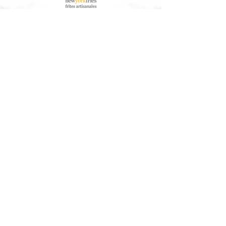
À Propos de Nous
Service à la clientèle
Nos Aliments
Télécharger les informations
nutritionnelles/allergènes
Communauté
Arbres Canada®
Contactez-Nous
Travailler ici
Contactez-nous