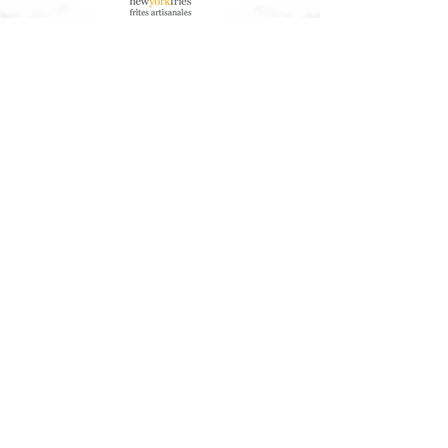
À Propos de Nous
Service à la clientèle
Nos Aliments
Télécharger les informations
nutritionnelles/allergènes
Communauté
Arbres Canada®
Contactez-Nous
Travailler ici
Contactez-nous