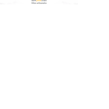
À Propos de Nous
Service à la clientèle
Nos Aliments
Télécharger les informations
nutritionnelles/allergènes
Communauté
Arbres Canada®
Contactez-Nous
Travailler ici
Contactez-nous