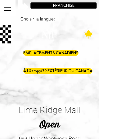
FRANCHISE
Choisir la langue:
EMPLACEMENTS CANADIENS
À L&amp;#39;EXTÉRIEUR DU CANADA
Lime Ridge Mall
Open
999 Upper Wentworth Road