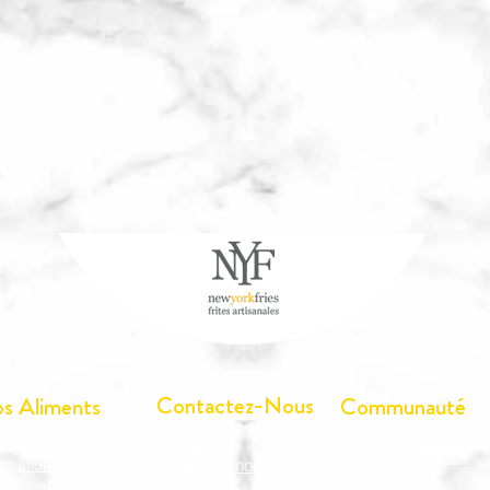
Contactez-Nous
s Aliments
Communauté
écharger les
Travailler ici
Arbres Canada®
ormations
Contactez-nous
ritionnelles/allergène