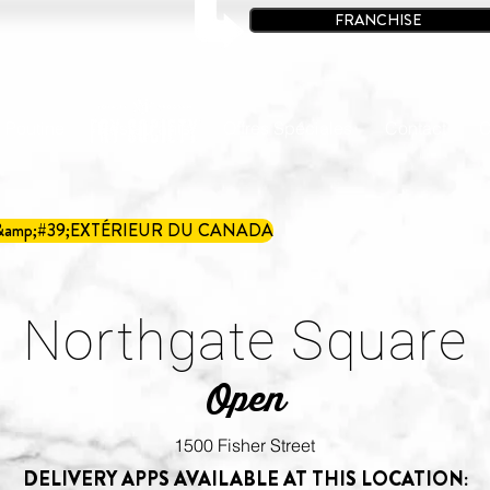
FRANCHISE
à Poutine
Restaurants
Offres Spéciales
Contact
C
&amp;#39;EXTÉRIEUR DU CANADA
Northgate Square
Open
1500 Fisher Street
DELIVERY APPS AVAILABLE AT THIS LOCATION: