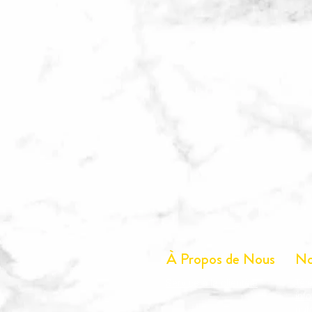
À Propos de Nous
No
Service à la clientèle
Tél
inf
nut