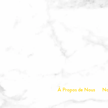
À Propos de Nous
No
Service à la clientèle
Tél
inf
nut