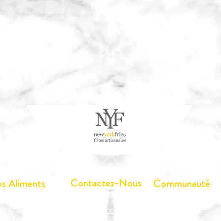
Contactez-Nous
s Aliments
Communauté
écharger les
Travailler ici
Arbres Canada®
ormations
Contactez-nous
ritionnelles/allergène