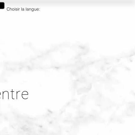
Choisir la langue:
artes cadeaux
More/Plus
ntre