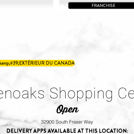
FRANCHISE
à Poutine
Restaurants
Offres Spéciales
Contact
C
&amp;#39;EXTÉRIEUR DU CANADA
enoaks Shopping Ce
Open
32900 South Fraser Way
DELIVERY APPS AVAILABLE AT THIS LOCATION: