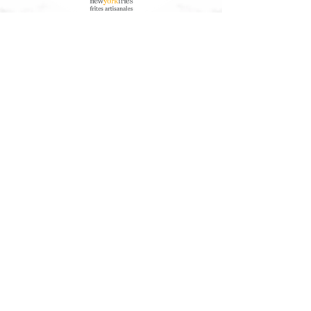
À Propos de Nous
Service à la clientèle
Nos Aliments
Télécharger les informations
nutritionnelles/allergènes
Communauté
Arbres Canada®
Contactez-Nous
Travailler ici
Contactez-nous